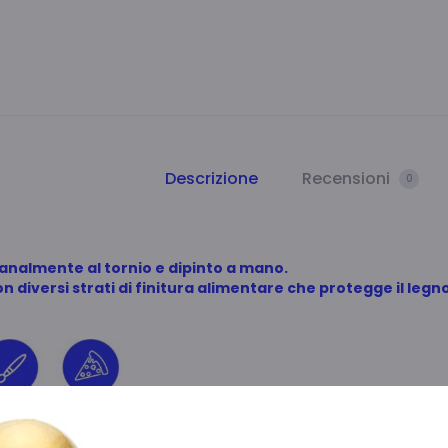
Descrizione
Recensioni
0
ianalmente al tornio e dipinto a mano.
n diversi strati di finitura alimentare che protegge il le