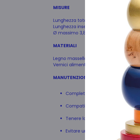
MISURE
Lunghezza totale
11,5 cm
Lunghezza inseribile
7 cm
Ø massimo
3,8 cm
MATERIALI
Legno massello, essenza ciliegio.
Vernici alimentari atossiche certificate.
MANUTENZIONE
Completamente impermeabile e fa
Compatibile con lubrificanti a base
Tenere lontano da fonti di calore d
Evitare urti o impatti violenti co