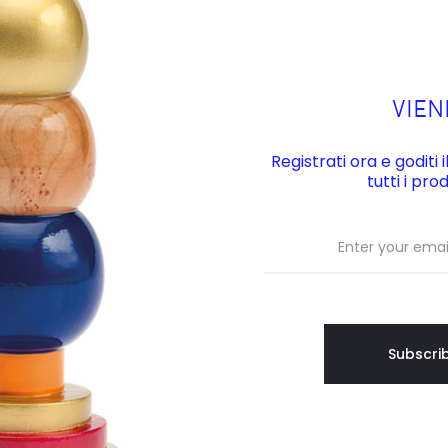
VIENI
Registrati ora e goditi 
tutti i prod
cilmente igienizzabile con acqua e sapone neutro.
 d’acqua e siliconici.
iretto.
n superfici rigide, che possono provocare ammaccature all’oggett