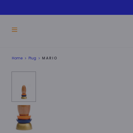
Home
Plug
M A R I O