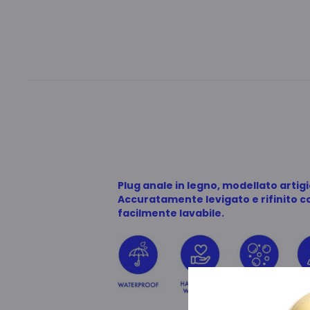
Plug anale in legno, modellato artig
Accuratamente levigato e rifinito co
facilmente lavabile.