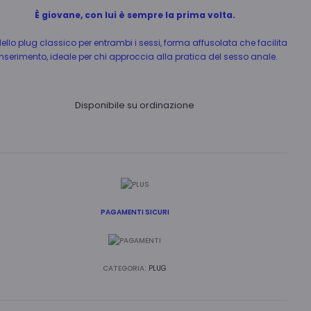
R
È giovane, con lui è sempre la prima volta.
I
llo plug classico per entrambi i sessi, forma affusolata che facilita
O
’inserimento, ideale per chi approccia alla pratica del sesso anale.
quantità
Disponibile su ordinazione
PAGAMENTI SICURI
CATEGORIA:
PLUG