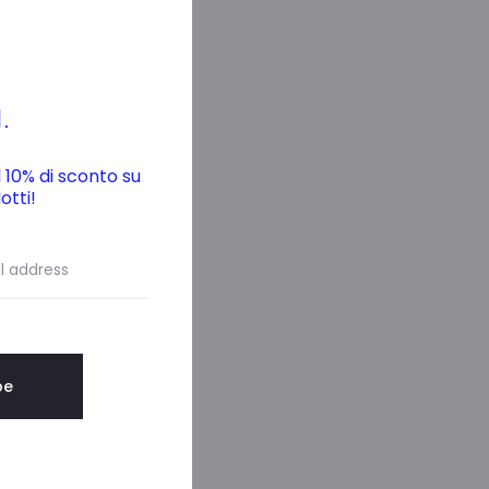
.
il 10% di sconto su
otti!
o.