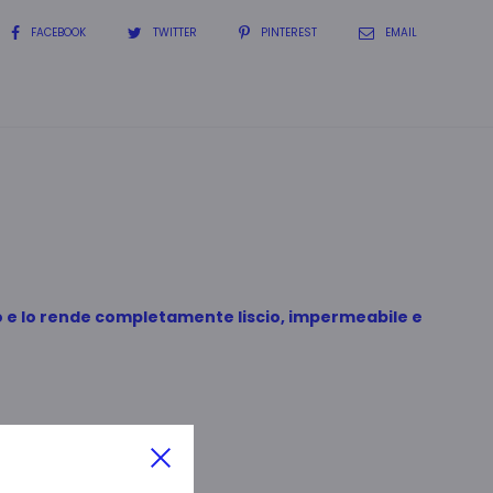
CONDIVIDI
FACEBOOK
TWITTER
PINTEREST
EMAIL
gno e lo rende completamente liscio, impermeabile e