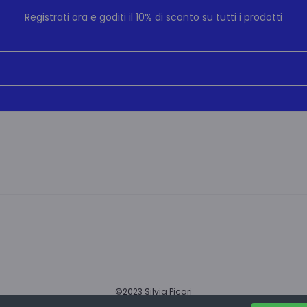
Registrati ora e goditi il 10% di sconto su tutti i prodotti
©2023 Silvia Picari