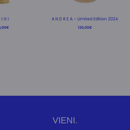
 I G I
A N D R E A – Limited Edition 2024
0,00
€
120,00
€
VIENI.