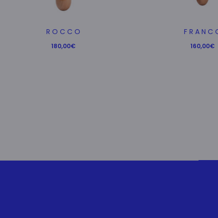
R O C C O
F R A N C 
180,00
€
160,00
€