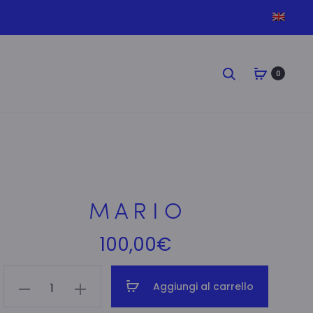
0
M A R I O
100,00
€
M
Aggiungi al carrello
A