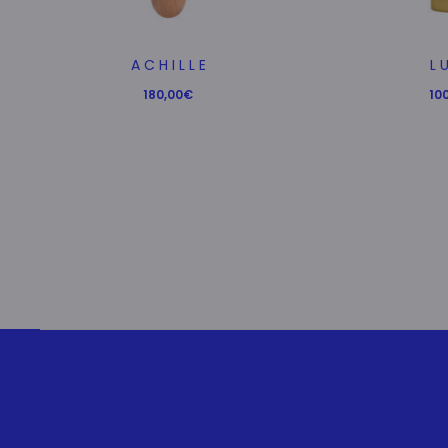
A C H I L L E
L U
180,00
€
10