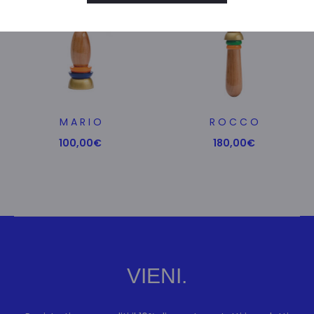
M A R I O
R O C C O
100,00
€
180,00
€
VIENI.