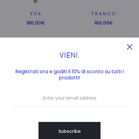
E V A
F R A N C O
180,00
€
160,00
€
VIENI.
Registrati ora e goditi il 10% di sconto su tutti i
prodotti!
L U I G I
M A R I A
100,00
€
160,00
€