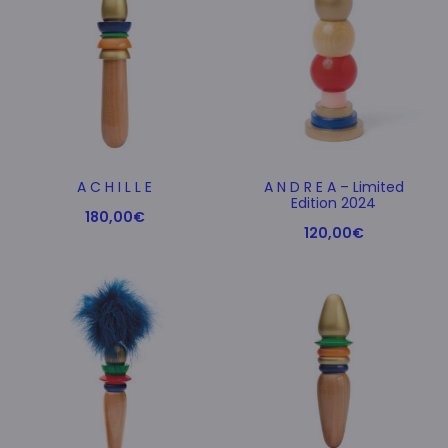
A C H I L L E
A N D R E A – Limited
Edition 2024
180,00
€
120,00
€